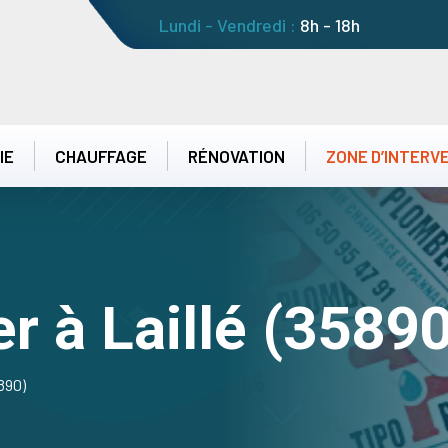
Lundi - Vendredi :
8h - 18h
IE
CHAUFFAGE
RÉNOVATION
ZONE D’INTERV
r à Laillé (35890
890)