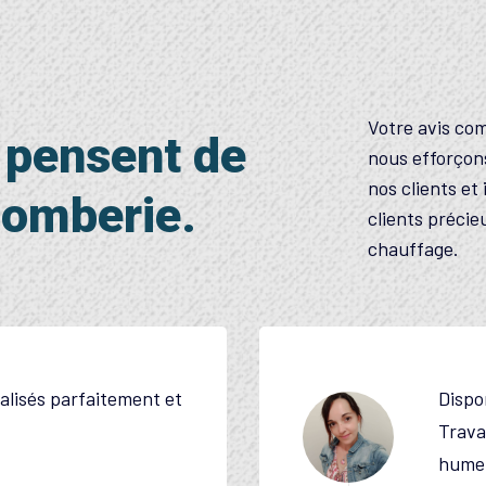
Votre avis co
s pensent de
nous efforçons
nos clients et
lomberie.
clients précie
chauffage.
our un dépannage.
On a 
e. Le tout dans la bonne
d'une
rie !!!!! 😉
de pr