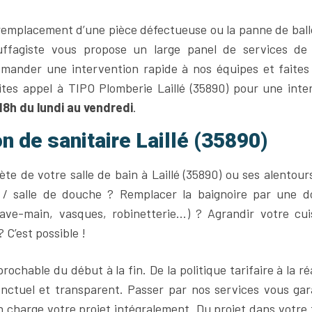
 remplacement d’une pièce défectueuse ou la panne de ball
uffagiste vous propose un large panel de services de 
mander une intervention rapide à nos équipes et faites
tes appel à TIPO Plomberie Laillé (35890) pour une inte
18h du lundi au vendredi
.
on de sanitaire Laillé (35890)
te de votre salle de bain à Laillé (35890) ou ses alentour
u / salle de douche ? Remplacer la baignoire par une 
 (lave-main, vasques, robinetterie…) ? Agrandir votre cui
 C’est possible !
ochable du début à la fin. De la politique tarifaire à la ré
onctuel et transparent. Passer par nos services vous gar
n charge votre projet intégralement. Du projet dans votre 