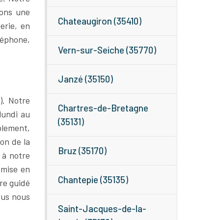
sons une
Chateaugiron (35410)
erie, en
léphone,
Vern-sur-Seiche (35770)
Janzé (35150)
). Notre
Chartres-de-Bretagne
lundi au
(35131)
blement,
ion de la
Bruz (35170)
 à notre
 mise en
Chantepie (35135)
tre guidé
ous nous
Saint-Jacques-de-la-