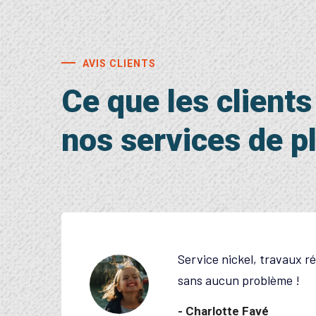
AVIS CLIENTS
Ce que les client
nos services de p
 et
Disponible rapidement p
Travail efficace et propr
humeur. Merci Tipo plombe