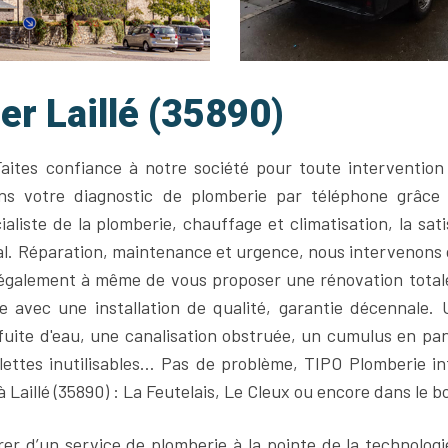
r Laillé (35890)
Faites confiance à notre société pour toute intervention
sons votre diagnostic de plomberie par téléphone grâce
liste de la plomberie, chauffage et climatisation, la sati
ipal. Réparation, maintenance et urgence, nous intervenons
galement à même de vous proposer une rénovation total
lle avec une installation de qualité, garantie décennale. 
uite d'eau, une canalisation obstruée, un cumulus en pa
lettes inutilisables… Pas de problème, TIPO Plomberie in
à Laillé (35890) : La Feutelais, Le Cleux ou encore dans le b
rer d’un service de plomberie à la pointe de la technologi