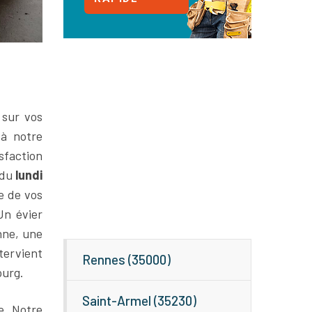
 sur vos
 à notre
sfaction
 du
lundi
e de vos
Un évier
nne, une
tervient
Rennes (35000)
ourg.
Saint-Armel (35230)
e. Notre