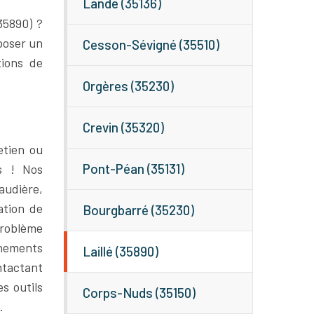
Lande (35136)
35890) ?
poser un
Cesson-Sévigné (35510)
tions de
Orgères (35230)
Crevin (35320)
etien ou
Pont-Péan (35131)
s ! Nos
audière,
ation de
Bourgbarré (35230)
problème
nements
Laillé (35890)
ntactant
s outils
Corps-Nuds (35150)
.